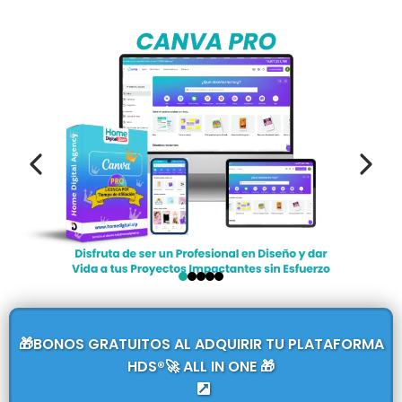
🎁BONOS GRATUITOS AL ADQUIRIR TU PLATAFORMA
HDS®🚀 ALL IN ONE 🎁