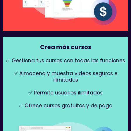
Crea más cursos
✅ Gestiona tus cursos con todas las funciones
✅ Almacena y muestra videos seguros e
ilimitados
✅ Permite usuarios ilimitados
✅ Ofrece cursos gratuitos y de pago