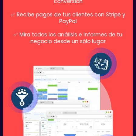
conversión
✅ Recibe pagos de tus clientes con Stripe y
PayPal
✅ Mira todos los análisis e informes de tu
negocio desde un sólo lugar